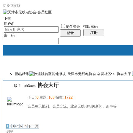
切换到宽版
下拉
用户名
找回密码
记住登录
注册
登录
密 码
新帖
精华
天津市无线电协会-会员社区
>
协会大厅
协会首页
新闻中心
协会介绍
会员服务
资料下
本版
协会大厅
版主:
bh3awz
今日:
0
|
主题:
168
|
帖数:
1722
会员每天报到、会员交流、业余无线电相关新闻、趣事等
发帖
1
2
3
4
5
6
...9
下一页
到第