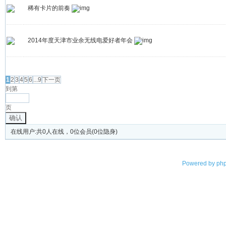
稀有卡片的前奏
2014年度天津市业余无线电爱好者年会
发帖
1
2
3
4
5
6
...9
下一页
到第
页
确认
在线用户:共0人在线，0位会员(0位隐身)
Powered by
php
©2003-2023
天津市无线电协