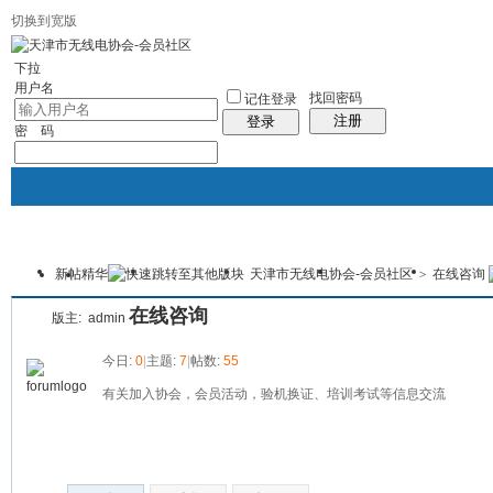
切换到宽版
下拉
用户名
找回密码
记住登录
注册
登录
密 码
新帖
精华
天津市无线电协会-会员社区
>
在线咨询
协会首页
新闻中心
协会介绍
会员服务
资料下
本版
在线咨询
版主:
admin
今日:
0
|
主题:
7
|
帖数:
55
有关加入协会，会员活动，验机换证、培训考试等信息交流
发帖