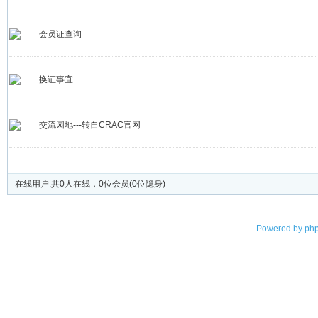
会员证查询
换证事宜
交流园地---转自CRAC官网
发帖
在线用户:共0人在线，0位会员(0位隐身)
Powered by
php
©2003-2023
天津市无线电协