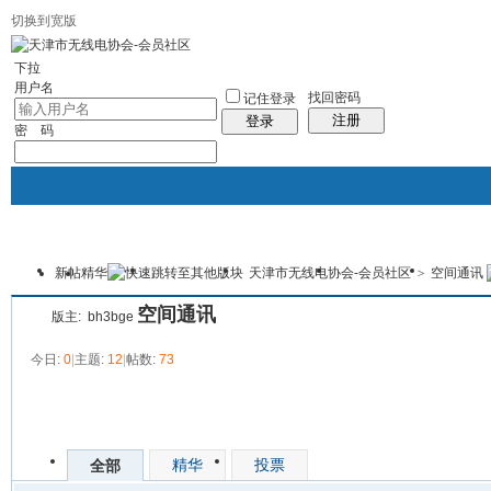
切换到宽版
下拉
用户名
找回密码
记住登录
注册
登录
密 码
新帖
精华
天津市无线电协会-会员社区
>
空间通讯
协会首页
新闻中心
协会介绍
会员服务
资料下
本版
空间通讯
版主:
bh3bge
今日:
0
|
主题:
12
|
帖数:
73
发帖
精华
投票
全部