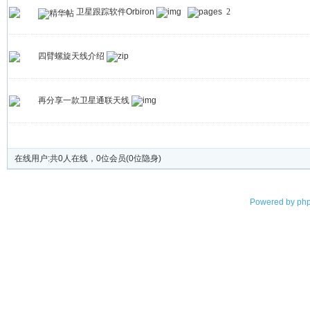
卫星跟踪软件Orbiron
2
四臂螺旋天线介绍
再分享一款卫星通联天线
发帖
在线用户:共0人在线，0位会员(0位隐身)
Powered by
php
©2003-2023
天津市无线电协