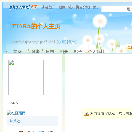
协会首页
新闻中心
协会介绍
更多
用
TJARA的个人主页
http://old.tjara.org/u.php?uid=1
[收藏]
[复制]
空
首页
新鲜事
日志
相册
帖子
个人资料
TJARA
对方设置了隐私，您没有
加关注