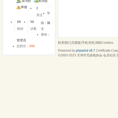
加为好
发消息
友
举报
2
等
关注
68
56
级：
骑
粉丝
访客
士
身份：
管理员
联系我们
|
无图版
|
手机浏览
|
清除Cookies
总积分：
496
Powered by
phpwind v8.7
Certificate
Copy
©2003-2023
天津市无线电协会-会员社区
版