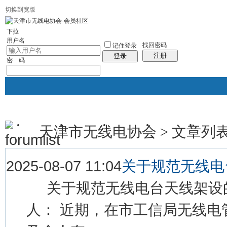
切换到宽版
下拉
用户名
找回密码
记住登录
注册
登录
密 码
天津市无线电协会
文章列
>
协会首页
新闻中心
协会介绍
会员服务
资料下
帖子
2025-08-07 11:04
关于规范无线电
关于规范无线电台天线架设的
人： 近期，在市工信局无线