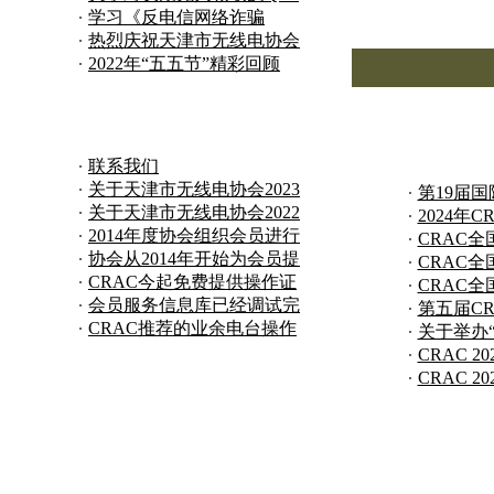
卡片的处理公
学习《反电信网络诈骗
法》，坚决打击
热烈庆祝天津市无线电协会
BY3CQ集体台
2022年“五五节”精彩回顾
联系我们
关于天津市无线电协会2023
第19届
年会费减免
关于天津市无线电协会2022
会议圆满
2024年
年会费减免
2014年度协会组织会员进行
锦标赛圆
CRAC
5.5节户外庆
协会从2014年开始为会员提
补充公告
CRAC
供《CQ现代通
CRAC今起免费提供操作证
公告
CRAC
书模拟考试程
会员服务信息库已经调试完
竞赛规程
第五届C
毕
CRAC推荐的业余电台操作
幕
关于举办
技能考试流程
流大会~
CRAC 
作技术能
CRAC 
报名审核