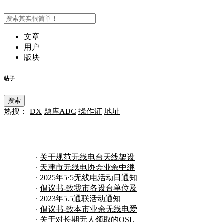
文章
用户
版块
帖子
搜索
热搜：
DX
题库ABC
操作证
地址
关于规范无线电台天线架设
的自查整改
天津市无线电协会业余中继
台设置使用
2025年5·5无线电活动日通知
倡议书-致我市各设台单位及
业余无线
2023年5.5通联活动通知
倡议书-致本市业余无线电爱
好者
关于对长期无人领取的QSL