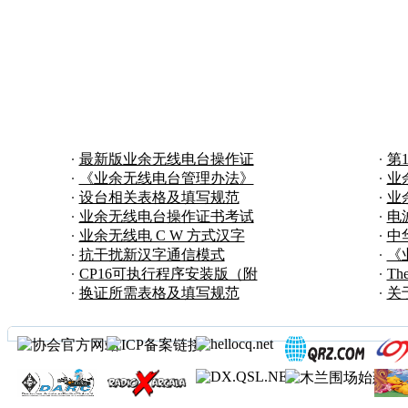
最新版业余无线电台操作证
第
书考试题库下
《业余无线电台管理办法》
结
业
及其配套文件
设台相关表格及填写规范
照
业
业余无线电台操作证书考试
电
题库下载（1403
业余无线电 C W 方式汉字
年
中
应急通信报文的
抗干扰新汉字通信模式
划
《
CP16 设计原理及现
CP16可执行程序安装版（附
中
The
简单说明）
换证所需表格及填写规范
“A
关
无